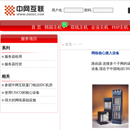
用户名:
密码:
首 页
韩国主机
双线主机
企业主机
PHP主机
|
|
|
|
服务项目
首页
>>
>>
系列
网络核心接入设备
服务器租用
路由器:连接多个子网的设
服务器托管
设备,现在于中国电信CHINA
相关
参观中网互联厦门电信IDC机房
使用CISCO的核心设备
强大的网络基础设施