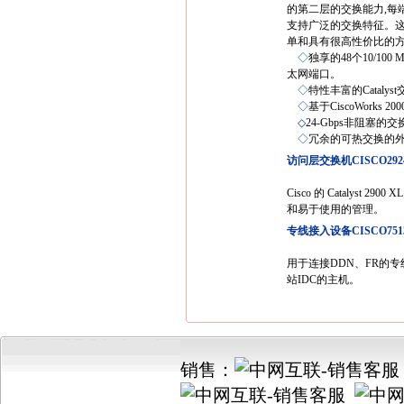
的第二层的交换能力,每
支持广泛的交换特征。这种
单和具有很高性价比的方
◇
独享的48个10/100
太网端口。
◇
特性丰富的Cataly
◇
基于CiscoWorks
◇
24-Gbps非阻塞的
◇
冗余的可热交换的
访问层交换机CISCO292
Cisco 的 Catalys
和易于使用的管理。
专线接入设备CISCO751
用于连接DDN、FR的
站IDC的主机。
销售：