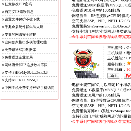
·电信
任意修改FTP密码
免费赠送500M数据库(MYSQL5.0或
·
免费赠送10用户的100M邮局
·
自定义IIS错误信息
网络流量、IIS连接数及CPU峰值均
·
设置文件保护不被下载
空间支持ASP、PHP、NET1.1/2.0/3
·
免费预装SiteServer/ShopEx/Discu
·
千兆金盾硬件群集防火墙
支持小型门户站/小型网店/各类论
·
专业的网络安全维护
金牛系列空间省级电信线路,带宽充足
·
业内独家推出多项管理功能
主机型号：金
免费赠送SQL数据库
主机线路：电
免费赠送企业邮局
主机性能：CPU
服务指数：
网络流量和IIS连接数均不限
主机现价：
1
支持 PHP5/MySQL5/Zend3.3
支持ASP.NET MSSQL
电信全能空间9G,可以绑定10个域名
·
中网主机免费支持WAP手机访问
免费赠送1G数据库(MYSQL5.0或MS
·
免费赠送10用户的100M邮局
·
网络流量、IIS连接数及CPU峰值均
·
空间支持ASP、PHP、NET1.1/2.0/3.
·
免费预装齐博B2B系统/EcShop/Di
·
支持行业门户站/成熟网店/访问量
·
金牛系列空间省级电信线路,带宽充足
·