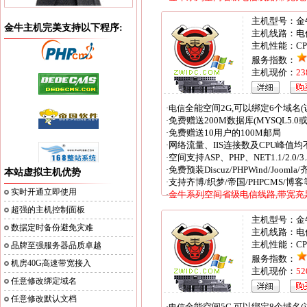
主机型号：金
金牛主机完美支持以下程序:
主机线路：电
主机性能：CP
服务指数：
主机现价：
2
全能空间2G,可以绑定6个域名(
·电信
免费赠送200M数据库(MYSQL5.0或
·
免费赠送10用户的100M邮局
·
网络流量、IIS连接数及CPU峰值均
·
空间支持ASP、PHP、NET1.1/2.0/3.5
·
免费预装Discuz/PHPWind/Joomla
·
本站虚拟主机优势
支持齐博/织梦/帝国/PHPCMS/
·
实时开通立即使用
金牛系列空间省级电信线路,带宽充足
·
超强的主机控制面板
主机型号：金
数据定时备份避免灾难
主机线路：电
主机性能：CPU
品牌至强服务器品质卓越
服务指数：
机房40G高速带宽接入
主机现价：
5
任意修改绑定域名
任意修改默认文档
全能空间5G,可以绑定8个域名(