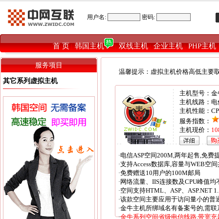
用户名:
密码:
首 页
韩国主机
双线主机
企业主机
PHP主机
|
|
|
|
服务项目
温馨提示：虚拟主机价格高低主要取
其它系列虚拟主机
主机型号：金
主机线路：电信
主机性能：CP
服务指数：
主机现价：
1
电信ASP空间200M,两年起售,免
·
支持Access数据库,容量与WEB空
·
免费赠送10用户的100M邮局
·
网络流量、IIS连接数及CPU峰值均
·
空间支持HTML、ASP、ASP.NET 1.
·
该款空间主要应用于访问量小的普通
·
金牛主机所绑域名有备案号的,需联
·
金牛系列空间省级电信线路,带宽充足
·