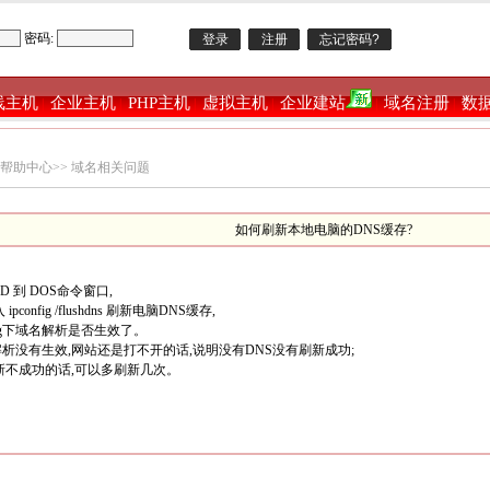
密码:
线主机
企业主机
PHP主机
虚拟主机
企业建站
域名注册
数
|
|
|
|
|
|
帮助中心
>>
域名相关问题
如何刷新本地电脑的DNS缓存?
D 到 DOS命令窗口,
pconfig /flushdns 刷新电脑DNS缓存,
ng下域名解析是否生效了。
g解析没有生效,网站还是打不开的话,说明没有DNS没有刷新成功;
新不成功的话,可以多刷新几次。