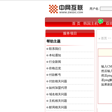
用户名:
首 页
韩国主机
双
|
|
服务项目
首页
>>
帮助主题
联系我们
本站通知
行业新闻
输入CM
价格总览
然后输入 i
付款帐号
然后pi
若pin
付款相关问题
如果刷
如何加盟代理
域名相关问题
主机相关问题
邮局相关问题