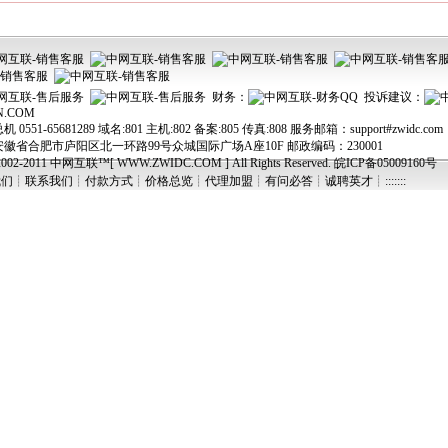
财务：
投诉建议：
N.COM
551-65681289 域名:801 主机:802 备案:805 传真:808 服务邮箱：support#zwidc.com
徽省合肥市庐阳区北一环路99号众城国际广场A座10F 邮政编码：230001
© 2002-2011 中网互联™[ WWW.ZWIDC.COM ] All Rights Reserved.
皖ICP备05009160号
我们
┊
联系我们
┊
付款方式
┊
价格总览
┊
代理加盟
┊
有问必答
┊
诚聘英才┊:::::::