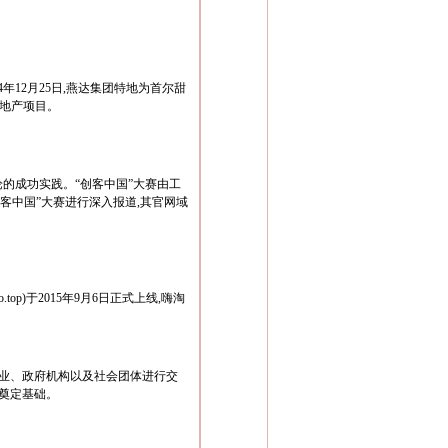
14年12月25日,燕达集团特地为首尔甜
op)地产项目。
论的成功实践。“创客中国”大赛由工
客中国”大赛进行深入报道,其官网域
p)于2015年9月6日正式上线,嗨淘
联网企业、政府机构以及社会团体进行交
广奠定基础。