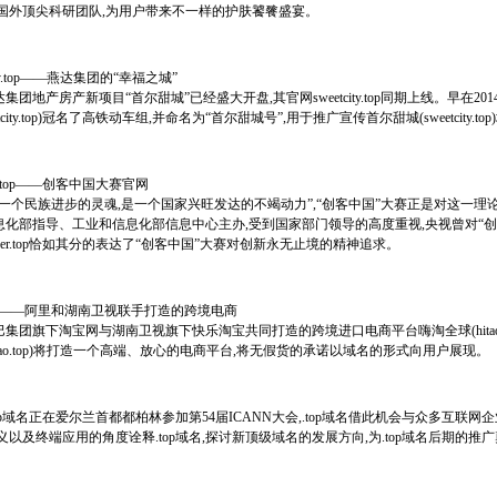
合国外顶尖科研团队,为用户带来不一样的护肤饕餮盛宴。
city.top——燕达集团的“幸福之城”
集团地产房产新项目“首尔甜城”已经盛大开盘,其官网sweetcity.top同期上线。早在20
etcity.top)冠名了高铁动车组,并命名为“首尔甜城号”,用于推广宣传首尔甜城(sweetcity.t
er.top——创客中国大赛官网
是一个民族进步的灵魂,是一个国家兴旺发达的不竭动力”,“创客中国”大赛正是对这一理
息化部指导、工业和信息化部信息中心主办,受到国家部门领导的高度重视,央视曾对“创
aker.top恰如其分的表达了“创客中国”大赛对创新永无止境的精神追求。
o.top——阿里和湖南卫视联手打造的跨境电商
集团旗下淘宝网与湖南卫视旗下快乐淘宝共同打造的跨境进口电商平台嗨淘全球(hitao.to
itao.top)将打造一个高端、放心的电商平台,将无假货的承诺以域名的形式向用户展现。
top域名正在爱尔兰首都都柏林参加第54届ICANN大会,.top域名借此机会与众多互
义以及终端应用的角度诠释.top域名,探讨新顶级域名的发展方向,为.top域名后期的推