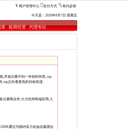
用户管理中心
支付方式
有问必答
今天是：
2026年8月7日 星期五
据库
租用托管
代理专区
|
|
,开放注册不到一年的时间里,.top
.top正向着更高的目标前进。
和各注册商合作,大力扶持终端应用,入
APPLEME通过与国内实力化妆品集团合