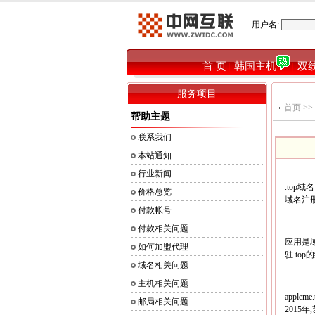
用户名:
首 页
韩国主机
双
|
|
服务项目
首页
>>
帮助主题
联系我们
本站通知
行业新闻
.top
价格总览
域名注册
付款帐号
付款相关问题
应用是域
如何加盟代理
驻.to
域名相关问题
主机相关问题
appl
邮局相关问题
2015