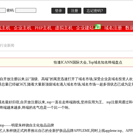
密码:
线主机
企业主机
PHP主机
虚拟主机
企业建站
域名注册
数
|
|
|
|
|
|
行业新闻
恰逢ICANN国际大会,.Top域名知名终端盘点
域名自开放注册以来,以“顶级、高端”的寓意迅速打开了域名市场,深受企业及域名投资人欢迎
总量已经破56万,随着大量新顶级域名涌入域名市场,域名市场一超多强状态已成为定局,
名最好归宿,自开放注册以来,.top一直在走终端路线,坚持应用为王。.top注册局通过
p的终端越来越多,终端的名气也是一个比一个响。
eme.top——明星朱梓骁自主化妆品品牌
年,艺人朱梓骁正式跨界推出自己的全新护肤品品牌APPLEME,同时上线appleme.top。