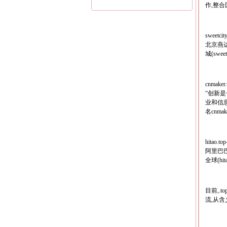
作,整
sweet
北京燕达
城(swe
cnmak
“创新
业和信
名cnm
hita
阿里巴巴
全球(h
目前,.
流,从含