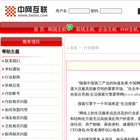
用户名:
密码:
首 页
韩国主机
双线主机
企业主机
PHP主机
|
|
|
|
服务项目
首页
>>
行业新闻
帮助主题
联系我们
本站通知
行业新闻
“随着中国第三产业的快速发展,中国网民
价格总览
庞大且极具想象空间的重要市场。”自去年年
付款帐号
份首次亮相,生活搜索引擎爱帮网(
www.aiba
付款相关问题
搜索引擎下一个市场将是“生活搜索”
如何加盟代理
“网络上的生活服务信息涉及的行业多,
域名相关问题
和结构化方面无法高效满足用户的需求。爱
游住宿、房产购物、家政便利、健康医疗等
主机相关问题
CEO身份,向笔者满怀信心地表示。
邮局相关问题
在刘建国看来,从资讯、娱乐再到商务,