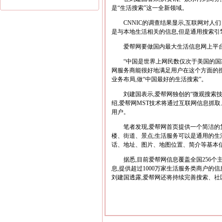
是“生活搜索”这一全新领域。
CNNIC的调查结果显示,互联网对人们日
是与本地生活相关的信息,但是通用搜索引
爱帮网要做国内最大生活信息网上平
“中国是世界上网民数仅次于美国的国家,
网服务商能很好地满足用户在这个方面的搜
业务布局,做“中国最好的生活搜索”。
刘建国表示,爱帮网独创的“微观搜索技术”(Mi
绍,爱帮网MST技术将通过互联网信息抓
用户。
笔者发现,爱帮网首页提供一个简洁的复
楼、街道、景点;生活服务可以是通用的生
话、地址、图片、地图位置、简介等基本信
据悉,目前爱帮网信息覆盖全国256个主
息,提供超过1000万家生活服务类商户的
刘建国透露,爱帮网还将持续完善搜索、社