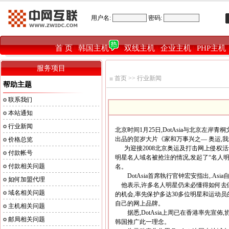
用户名:
密码:
首 页
韩国主机
双线主机
企业主机
PHP主机
|
|
|
|
服务项目
首页
>>
行业新闻
帮助主题
联系我们
本站通知
行业新闻
北京时间1月25日,DotAsia与北京
出品的贺岁大片《家和万事兴之— 奥运,
价格总览
为迎接2008北京奥运及打击网上侵权活动
付款帐号
明星名人域名被抢注的情况,发起了“名人明
付款相关问题
名。
DotAsia首席執行官钟宏安指出,.A
如何加盟代理
他表示,许多名人明星仍未必懂得如何去
域名相关问题
的机会,率先保护多达30多位明星和运动员
自己的网上品牌。
主机相关问题
据悉,DotAsia上周已在香港率先宣佈,协
邮局相关问题
韩国推广此一理念。