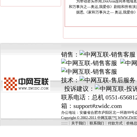
为带动牵头作用,DotAsia连同本地域
和万事兴之—奥运,我爱你》剧组和所有演员(
据悉,《家和万事兴之— 奥运,我爱你
销售：
技术：
投诉建议：
联系电话：总机 0551-656812
箱：support#zwidc.com
办公地址：安徽省合肥市庐阳区北一环路99号众城国
Copyright © 2002-2011 中网互联™[ WWW.ZWIDC.C
:::::::┊关于我们
┊
联系我们
┊
付款方式
┊
价格